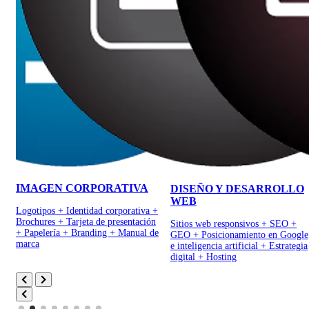
IMAGEN CORPORATIVA
DISEÑO Y DESARROLLO
WEB
Logotipos
+
Identidad corporativa
+
Brochures
+
Tarjeta de presentación
Sitios web responsivos
+
SEO
+
+
Papelería
+
Branding
+
Manual de
GEO
+
Posicionamiento en Google
marca
e inteligencia artificial
+
Estrategia
digital
+
Hosting